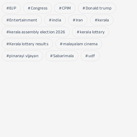
BJP
Congress
CPIM
Donald trump
Entertainment
india
Iran
kerala
kerala assembly election 2026
kerala lottery
Kerala lottery results
malayalam cinema
pinarayi vijayan
Sabarimala
udf