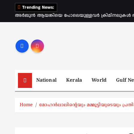
S
Trending News:
k
അർജുൻ ആയങ്കിയെ പോലെയുള്ളവർ ക്രിമിനലുകൾ ആ
i
p
t
o
c
o
n
t
National
Kerala
World
Gulf N
e
n
t
Home
മോഹൻലാലിന്റെയും മമ്മൂട്ടിയുടെയും പ്രതി