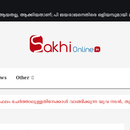
യതല്ല, ആക്കിയതാണ്; പി ജയരാജനെതിരെ ഒളിയമ്പുമായി
Online News Portal
ews
Other
ഫലം ചേര്‍ത്താലുള്ളതിനേക്കാള്‍ വാങ്ങിക്കുന്ന യുവ നടൻ, തു