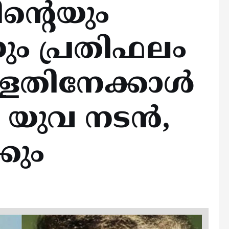
്റെയും
െയും പ്രതിഫലം
്ളതിനേക്കാള്‍
്ന യുവ നടൻ,
കും