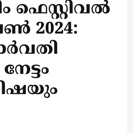
ം ഫെസ്റ്റിവൽ
ൺ 2024:
പാർവതി
നേട്ടം
മിഷയും