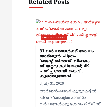
n
Related Posts
a
v
i
Entertainment
g
33 വർഷങ്ങൾക്ക് ശേഷം
അർജുൻ ചിത്രം
‘ജെന്റിൽമാൻ’ വീണ്ടും
a
തിയറ്ററുകളിലേക്ക്; 4K
പതിപ്പുമായി കെ.ടി.
t
കുഞ്ഞുമോൻ
July 31, 2026
i
അർജുൻ–ശങ്കർ കൂട്ടുകെട്ടിൽ
പിറന്ന ‘ജെന്റിൽമാൻ’ 33
വർഷങ്ങൾക്കു ശേഷം റീറിലീസ്