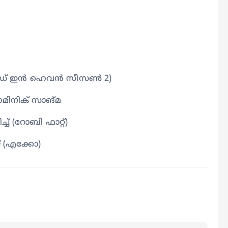
െയ്ഡ് ഇൻ ഹെവൻ സീസൺ 2)
ഡൊമിനിക് സാങ്മ
്ച് (റോബി ഫാറ്റ്)
ജ് (എക്കോ)