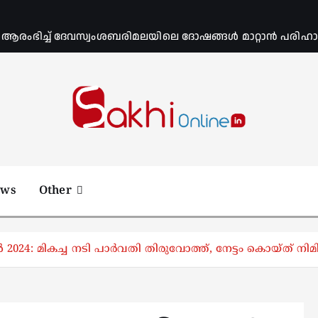
ംഭിച്ച് ദേവസ്വംശബരിമലയിലെ ദോഷങ്ങൾ മാറ്റാൻ പരിഹാര 
Online News Portal
ews
Other
024: മികച്ച നടി പാർവതി തിരുവോത്ത്, നേട്ടം കൊയ്ത് നി