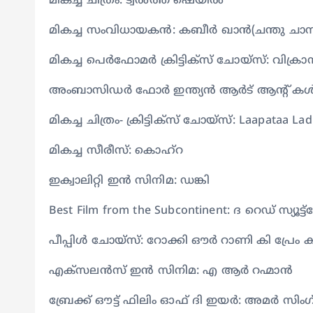
മികച്ച ചിത്രം: ട്വൽത്ത് ഷെയിൽ
മികച്ച സംവിധായകൻ: കബീർ ഖാൻ(ചന്തു ചാമ്
മികച്ച പെർഫോമർ ക്രിട്ടിക്സ് ചോയ്സ്: വിക്രാ
അംബാസിഡർ ഫോർ ഇന്ത്യൻ ആർട് ആന്റ് കൾച
മികച്ച ചിത്രം- ക്രിട്ടിക്സ് ചോയ്സ്: Laapataa Lad
മികച്ച സീരീസ്: കൊഹ്റ
ഇക്വാലിറ്റി ഇൻ സിനിമ: ഡങ്കി
Best Film from the Subcontinent: ദ റെഡ് സ്യൂട്
പീപ്പിൾ ചോയ്സ്: റോക്കി ഔർ റാണി കി പ്രേം
എക്സലൻസ് ഇൻ സിനിമ: എ ആർ റഹ്മാൻ
ബ്രേക്ക് ഔട്ട് ഫിലിം ഓഫ് ദി ഇയർ: അമർ സിം