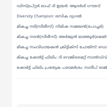
ഡിസ്ട്രപ്‌റ്റർ ഓഫ് ദി ഇയർ: ആദർശ് ഗൗരവ്
Diversity Champion: രസിക ദുഗൽ
മികച്ച നടി(സീരീസ്): നിമിഷ സജയൻ(പോച്ചർ)
മികച്ച നടൻ(സീരീസ്): അർജുൻ മാത്തൂർ(മ
മികച്ച സംവിധായകൻ ക്രിട്ടിക്‌സ് ചോയ്‌സ്: 
മികച്ച ഷോർട്ട് ഫിലിം: ദി വെജിമൈറ്റ് സാൻഡ്‌വിച
ഷോർട്ട് ഫിലിം പ്രത്യേക പരാമർശം: സന്ദീപ് രാ