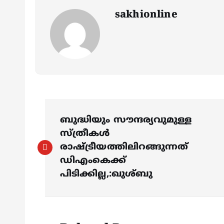
sakhionline
P
ബുദ്ധിയും സൗന്ദര്യവുമുള്ള
o
സ്ത്രീകൾ
രാഷ്ട്രീയത്തിലിറങ്ങുന്നത്
s
ഡിഎംകെക്ക്
പിടിക്കില്ല,:ഖുശ്ബു
t