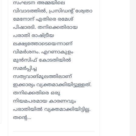
സംഘടന അമ്മയിലെ
വിവാദത്തില്‍, പ്രസിഡന്റ് ശ്വേതാ
മേനോന് എതിരെ രമേശ്
പിഷാരടി. തനിക്കെതിരായ
പരാതി രാഷ്ട്രീയ
ലക്ഷ്യത്തോടെയെന്നാണ്
വിമര്‍ശനം. എറണാകുളം
മുന്‍സിഫ് കോടതിയില്‍
സമര്‍പ്പിച്ച
സത്യവാങ്മൂലത്തിലാണ്
ഇക്കാര്യം വ്യക്തമാക്കിയിട്ടുള്ളത്.
തനിക്കെതിരെ ഒരു
നിയമപരമായ കാരണവും
പരാതിയില്‍ വ്യക്തമാക്കിയിട്ടില്ല.
തന്റെ…