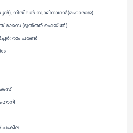
പ്യൻ), നിതിലൻ സ്വാമിനാഥൻ(മഹാരാജ)
ന്ത് മാസെ (ട്വൽത്ത് ഫെയിൽ)
്ചർ: രാം ചരൺ
ies
ട്കേസ്
 കഹാനി
ഗ് ചംകില