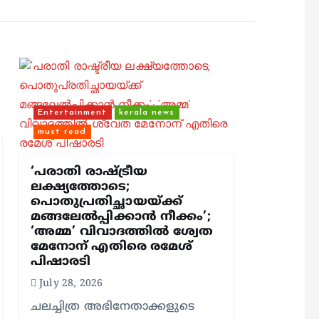
Entertainment
kerala news
must read
‘പരാതി രാഷ്ട്രീയ
ലക്ഷ്യത്തോടെ;
പൊതുപ്രതിച്ഛായയ്ക്ക്
മങ്ങലേല്‍പ്പിക്കാന്‍ നീക്കം’;
‘അമ്മ’ വിവാദത്തില്‍ ശ്വേത
മേനോന് എതിരെ രമേശ്
പിഷാരടി
July 28, 2026
ചലച്ചിത്ര അഭിനേതാക്കളുടെ