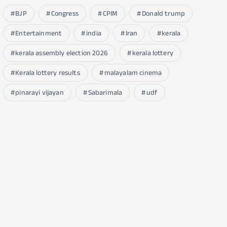
BJP
Congress
CPIM
Donald trump
Entertainment
india
Iran
kerala
kerala assembly election 2026
kerala lottery
Kerala lottery results
malayalam cinema
pinarayi vijayan
Sabarimala
udf