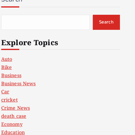
Search
Explore Topics
Auto
Bike
Business
Business News
Car
cricket
Crime News
death case
Economy
Education