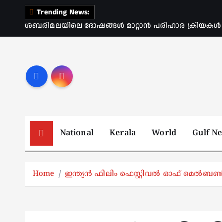
S
Trending News:
k
ശബരിമലയിലെ ദോഷങ്ങൾ മാറ്റാൻ പരിഹാര ക്രിയകൾ ആര
i
p
t
o
c
o
n
t
National
Kerala
World
Gulf N
e
n
t
Home
ഇന്ത്യൻ ഫിലിം ഫെസ്റ്റിവൽ ഓഫ് മെൽബൺ 2