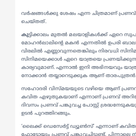
വർഷങ്ങൾക്കു ശേഷം എന്ന ചിത്രമാണ് പ്രണവ്
ചെയ്തത്.
കു
ട്ടിക്കാലം മുതൽ മലയാളികൾക്ക് ഏറെ സു
മോഹൻലാലിന്റെ മകൻ എന്നതിൽ ഉപരി ബാലതാര
വിരലിൽ എണ്ണാവുന്നതെങ്കിലും നിരവധി സിന
സിനിമയെക്കാൾ ഏറെ യാത്രയെ പ്രണയിക്കുന്
കാര്യവുമാണ്. എന്നാൽ ഇനി അഭിനയവും യാത്ര
നോക്കാൻ തയ്യാറെടുക്കുക ആണ് താരപുത്രൻ
സഹോദരി വിസ്മയയുടെ വഴിയെ ആണ് പ്രണവും 
കവിത എഴുതുകയാണ് എന്നാണ് പ്രണവ് അറിയിച്ചിരി
ദിവസം പ്രണവ് പങ്കുവച്ച പോസ്റ്റ് ശ്രദ്ധനേട
ഉടൻ പുറത്തിറങ്ങും.
‘ലൈക്ക് ഡെസേർട്ട് ഡ്യൂൺസ്’ എന്നാണ് കവിതാ
ഫോട്ടോയും പ്രണവ് പങ്കുവച്ചിട്ടുണ്ട്. പിന്നാ