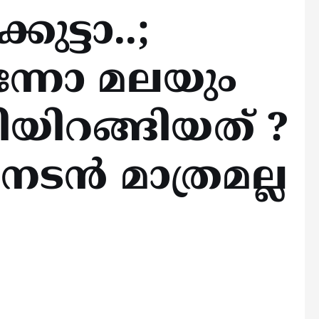
ുട്ടാ..;
്നോ മലയും
ിയിറങ്ങിയത് ?
നടൻ മാത്രമല്ല