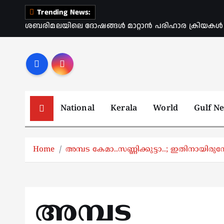
S
Trending News:
k
ശബരിമലയിലെ ദോഷങ്ങൾ മാറ്റാൻ പരിഹാര ക്രിയകൾ ആര
i
p
t
o
c
o
National
Kerala
World
Gulf N
n
t
e
Home
അമ്പട കേമാ..സണ്ണിക്കുട്ടാ..; ഇതിനായിരു
n
t
അമ്പട