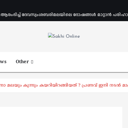
ംഭിച്ച് ദേവസ്വംശബരിമലയിലെ ദോഷങ്ങൾ മാറ്റാൻ പരിഹാര 
Online News Portal
ews
Other
ന്നോ മലയും കുന്നും കയറിയിറങ്ങിയത് ? പ്രണവ് ഇനി നടൻ മാത്