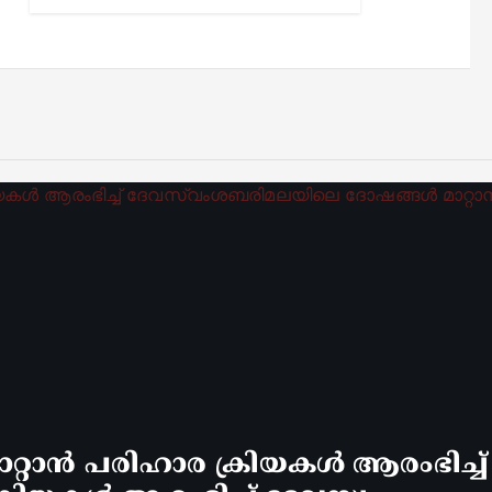
്റാൻ പരിഹാര ക്രിയകൾ ആരംഭിച്ച