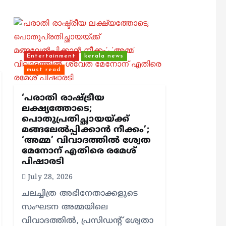
Entertainment
kerala news
must read
‘പരാതി രാഷ്ട്രീയ
ലക്ഷ്യത്തോടെ;
പൊതുപ്രതിച്ഛായയ്ക്ക്
മങ്ങലേല്‍പ്പിക്കാന്‍ നീക്കം’;
‘അമ്മ’ വിവാദത്തില്‍ ശ്വേത
മേനോന് എതിരെ രമേശ്
പിഷാരടി
July 28, 2026
ചലച്ചിത്ര അഭിനേതാക്കളുടെ
സംഘടന അമ്മയിലെ
വിവാദത്തില്‍, പ്രസിഡന്റ് ശ്വേതാ