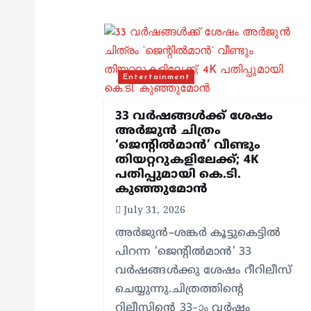
a
v
i
Entertainment
g
33 വർഷങ്ങൾക്ക് ശേഷം
അർജുൻ ചിത്രം
‘ജെന്റിൽമാൻ’ വീണ്ടും
a
തിയറ്ററുകളിലേക്ക്; 4K
പതിപ്പുമായി കെ.ടി.
t
കുഞ്ഞുമോൻ
July 31, 2026
i
അർജുൻ–ശങ്കർ കൂട്ടുകെട്ടിൽ
പിറന്ന ‘ജെന്റിൽമാൻ’ 33
o
വർഷങ്ങൾക്കു ശേഷം റീറിലീസ്
ചെയ്യുന്നു.ചിത്രത്തിന്റെ
റിലീസിന്റെ 33–ാം വർഷം