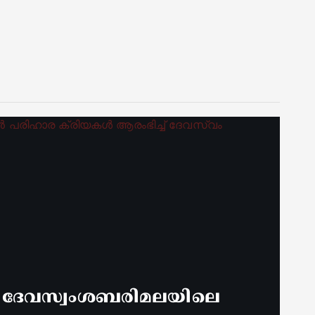
് ദേവസ്വംശബരിമലയിലെ