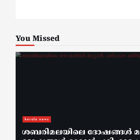
You Missed
kerala news
ശബരിമലയിലെ ദോഷങ്ങൾ മാറ