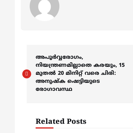
P
അപൂര്‍വ്വരോ​ഗം,
o
നിയന്ത്രണമില്ലാതെ കരയും, 15
മുതല്‍ 20 മിനിറ്റ് വരെ ചിരി:
s
അനുഷ്ക ഷെട്ടിയുടെ
രോഗാവസ്ഥ
t
n
Related Posts