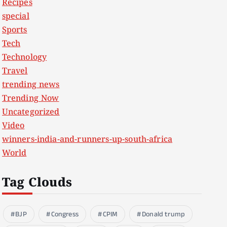
Recipes
special
Sports
Tech
Technology
Travel
trending news
Trending Now
Uncategorized
Video
winners-india-and-runners-up-south-africa
World
Tag Clouds
BJP
Congress
CPIM
Donald trump