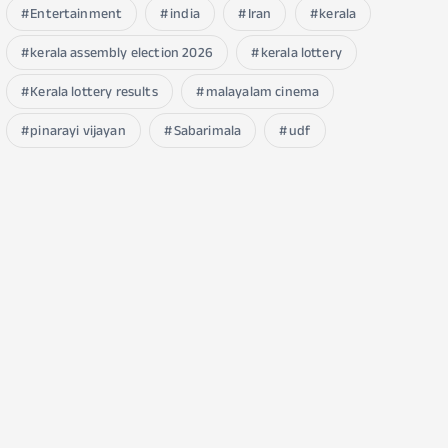
Entertainment
india
Iran
kerala
kerala assembly election 2026
kerala lottery
Kerala lottery results
malayalam cinema
pinarayi vijayan
Sabarimala
udf