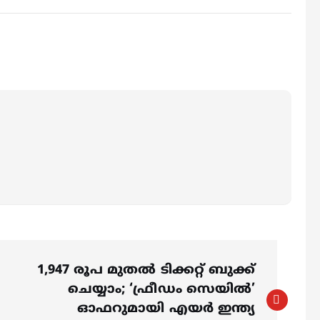
1,947 രൂപ മുതൽ ടിക്കറ്റ് ബുക്ക്
ചെയ്യാം; ‘ഫ്രീഡം സെയിൽ’
ഓഫറുമായി എയർ ഇന്ത്യ