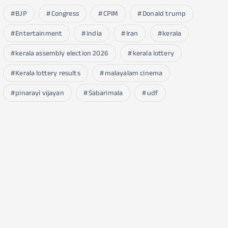
BJP
Congress
CPIM
Donald trump
Entertainment
india
Iran
kerala
kerala assembly election 2026
kerala lottery
Kerala lottery results
malayalam cinema
pinarayi vijayan
Sabarimala
udf