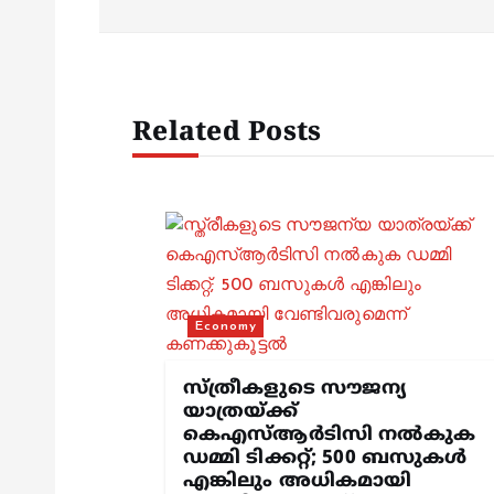
s
t
Related Posts
n
a
v
i
Economy
g
സ്ത്രീകളുടെ സൗജന്യ
യാത്രയ്ക്ക്
കെഎസ്ആര്‍ടിസി നല്‍കുക
a
ഡമ്മി ടിക്കറ്റ്; 500 ബസുകള്‍
എങ്കിലും അധികമായി