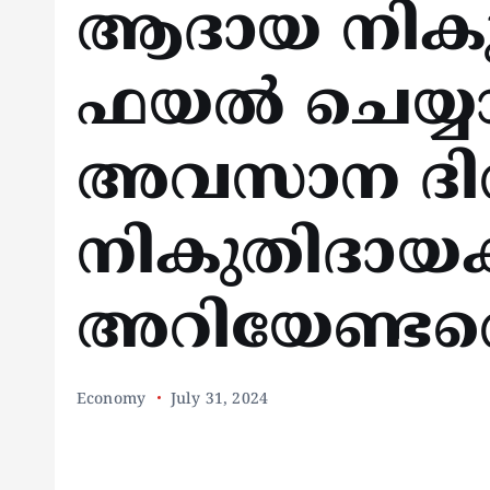
ആദായ നികുത
ഫയൽ ചെയ്യാ
അവസാന ദി
നികുതിദായ
അറിയേണ്ടതെ
Economy
July 31, 2024