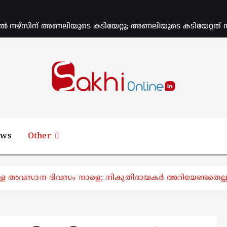
ല്‍ നഴ്സിന് അണലിയുടെ കടിയേറ്റു; അണലിയുടെ കടിയേറ്റത് ഡ്യൂ
Online News Portal
ews
Other
ള്ള അവസാന ദിവസം നാളെ; നികുതിദായകർ അറിയേണ്ടതെല്ല