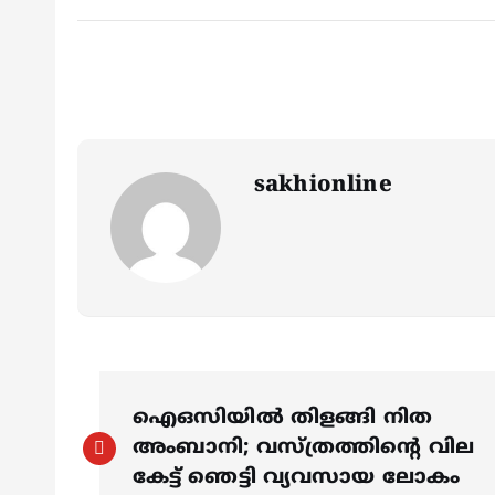
sakhionline
P
ഐഒസിയിൽ തിളങ്ങി നിത
o
അംബാനി; വസ്ത്രത്തിന്റെ വില
കേട്ട് ഞെട്ടി വ്യവസായ ലോകം