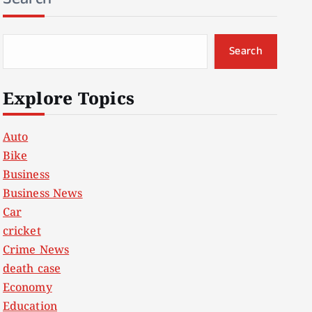
Search
Explore Topics
Auto
Bike
Business
Business News
Car
cricket
Crime News
death case
Economy
Education