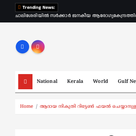
S
Trending News:
k
ചാലിശേരിയില്‍ സര്‍ക്കാര്‍ ജനകീയ ആരോഗ്യകേന്ദ്രത്തി
i
p
t
o
c
o
n
t
National
Kerala
World
Gulf N
e
n
t
Home
ആദായ നികുതി റിട്ടേൺ ഫയൽ ചെയ്യാനു