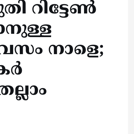
ി റിട്ടേൺ
നുള്ള
വസം നാളെ;
കർ
ല്ലാം