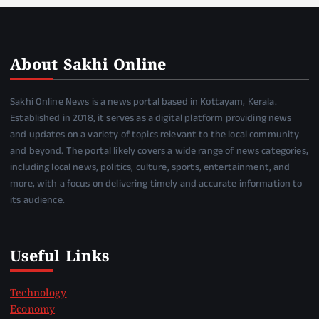
About Sakhi Online
Sakhi Online News is a news portal based in Kottayam, Kerala.
Established in 2018, it serves as a digital platform providing news
and updates on a variety of topics relevant to the local community
and beyond. The portal likely covers a wide range of news categories,
including local news, politics, culture, sports, entertainment, and
more, with a focus on delivering timely and accurate information to
its audience.
Useful Links
Technology
Economy