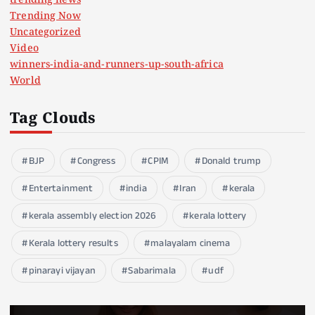
trending news
Trending Now
Uncategorized
Video
winners-india-and-runners-up-south-africa
World
Tag Clouds
BJP
Congress
CPIM
Donald trump
Entertainment
india
Iran
kerala
kerala assembly election 2026
kerala lottery
Kerala lottery results
malayalam cinema
pinarayi vijayan
Sabarimala
udf