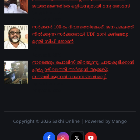
ജയരാജനെതിരെ ഒളിയമ്പുമായി മനു തോമസ്
by sakhionline
August 8, 2026
സർക്കാർ 100-ാം ദിവസത്തിലേക്ക്, ജനപക്ഷത്ത്
നിൽക്കുന്ന സർക്കാരായി UDF മാറി കഴിഞ്ഞു;
മന്ത്രി സിപി ജോൺ
by sakhionline
August 8, 2026
നാടെങ്ങും പൊലീസ് തിരയുന്നു, ചായകുടിക്കാൻ
എടപ്പാളിലെത്തി അർജുൻ ആയങ്കി;
സഞ്ചരിക്കുന്നത് വാഹനങ്ങൾ മാറ്റി
by sakhionline
August 8, 2026
Copyright © 2026 Sakhi Online | Powered by Mango