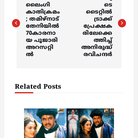
o
ലൈംഗി
ടെ
s
കാതിക്രമം
ടൈറ്റിൽ
; തമിഴ്നാട്
ട്രാക്ക്
തേനിയിൽ
പ്രേക്ഷക
t
70കാരനാ
രിലേക്കെ
യ പൂജാരി
ത്തിച്ച്‌
n
അറസറ്റി
അനിരുദ്ധ്
ൽ
രവിചന്ദർ
a
v
Related Posts
i
g
a
t