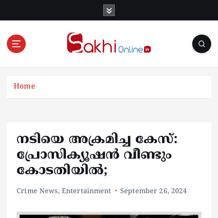
S
k
i
p
t
o
Online News Portal
c
o
Home
n
t
e
n
നടിയെ അക്രമിച്ച കേസ്:
t
പ്രോസിക്യൂഷൻ വീണ്ടും
കോടതിയിൽ;
Crime News
,
Entertainment
September 26, 2024