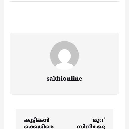
sakhionline
P
കുട്ടികൾ
‘മുറ’
ക്കെതിരെ
സിനിമയു