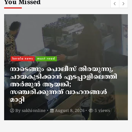
You Missed
kerala news
must read
നാടെങ്ങും പൊലീസ് തിരയുന്നു,
ചായകുടിക്കാൻ എടപ്പാളിലെത്തി
അർജുൻ ആയങ്കി;
സഞ്ചരിക്കുന്നത് വാഹനങ്ങൾ
മാറ്റി
By
sakhionline
August 8, 2026
5 views