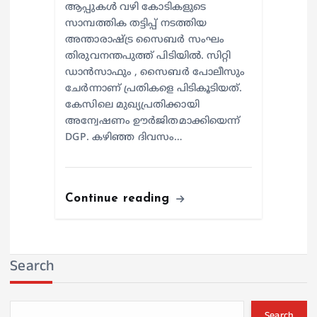
ആപ്പുകൾ വഴി കോടികളുടെ
സാമ്പത്തിക തട്ടിപ്പ് നടത്തിയ
അന്താരാഷ്ട്ര സൈബർ സംഘം
തിരുവനന്തപുത്ത് പിടിയിൽ. സിറ്റി
ഡാൻസാഫും , സൈബർ പോലീസും
ചേർന്നാണ് പ്രതികളെ പിടികൂടിയത്.
കേസിലെ മുഖ്യപ്രതിക്കായി
അന്വേഷണം ഊർജിതമാക്കിയെന്ന്
DGP. കഴിഞ്ഞ ദിവസം…
Continue reading
Search
Search