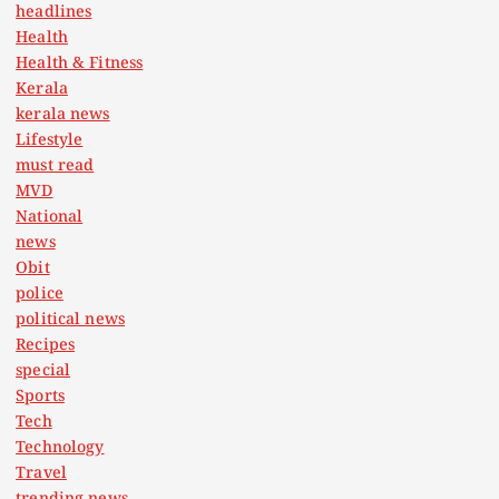
headlines
Health
Health & Fitness
Kerala
kerala news
Lifestyle
must read
MVD
National
news
Obit
police
political news
Recipes
special
Sports
Tech
Technology
Travel