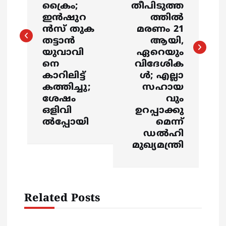
ക്രൈം;
തീപിടുത്ത
t
ഇന്‍ഷുറ
ത്തിൽ
ന്‍സ് തുക
മരണം 21
n
തട്ടാന്‍
ആയി,
യുവാവി
ഏറെയും
a
നെ
വിദേശിക
കാറിലിട്ട്
ൾ; എല്ലാ
v
കത്തിച്ചു;
സഹായ
ശേഷം
വും
i
ഒളിവി
ഉറപ്പാക്കു
ല്‍പ്പോയി
മെന്ന്
g
ഡൽഹി
മുഖ്യമന്ത്രി
a
t
Related Posts
i