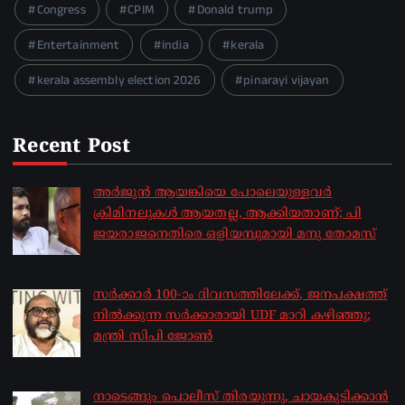
Congress
CPIM
Donald trump
Entertainment
india
kerala
kerala assembly election 2026
pinarayi vijayan
Recent Post
അർജുൻ ആയങ്കിയെ പോലെയുള്ളവർ
ക്രിമിനലുകൾ ആയതല്ല, ആക്കിയതാണ്; പി
ജയരാജനെതിരെ ഒളിയമ്പുമായി മനു തോമസ്
by sakhionline
August 8, 2026
സർക്കാർ 100-ാം ദിവസത്തിലേക്ക്, ജനപക്ഷത്ത്
നിൽക്കുന്ന സർക്കാരായി UDF മാറി കഴിഞ്ഞു;
മന്ത്രി സിപി ജോൺ
by sakhionline
August 8, 2026
നാടെങ്ങും പൊലീസ് തിരയുന്നു, ചായകുടിക്കാൻ