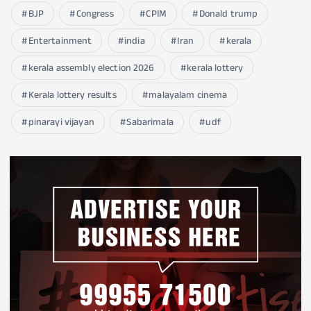
BJP
Congress
CPIM
Donald trump
Entertainment
india
Iran
kerala
kerala assembly election 2026
kerala lottery
Kerala lottery results
malayalam cinema
pinarayi vijayan
Sabarimala
udf