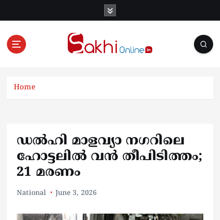
S
k
i
p
t
o
Online News Portal
c
o
Home
n
t
e
n
ഡൽഹി മാളവ്യാ നഗറിലെ
t
ഹോട്ടലിൽ വൻ തീപിടിത്തം;
21 മരണം
National
June 3, 2026