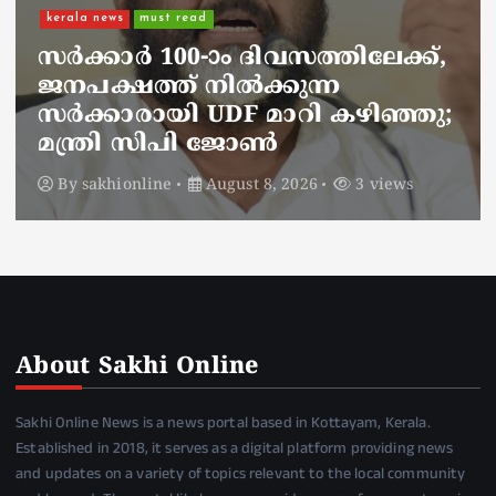
നാടെങ്ങും പൊലീസ് തിരയുന്നു,
ചായകുടിക്കാൻ എടപ്പാളിലെത്തി
അർജുൻ ആയങ്കി;
സഞ്ചരിക്കുന്നത് വാഹനങ്ങൾ
മാറ്റി
By
sakhionline
August 8, 2026
5 views
About Sakhi Online
Sakhi Online News is a news portal based in Kottayam, Kerala.
Established in 2018, it serves as a digital platform providing news
and updates on a variety of topics relevant to the local community