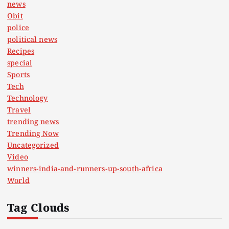
news
Obit
police
political news
Recipes
special
Sports
Tech
Technology
Travel
trending news
Trending Now
Uncategorized
Video
winners-india-and-runners-up-south-africa
World
Tag Clouds