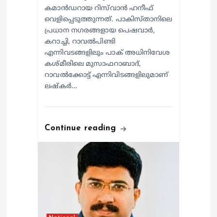
കമാൻഡറായ റിസ്‌വാൻ ഹനീഫ്
വെളിപ്പെടുത്തുന്നത്. പാകിസ്താനിലെ
പ്രധാന നഗരങ്ങളായ പെഷവാർ,
കറാച്ചി, റാവൽപിണ്ടി
എന്നിവടങ്ങളിലും പാക് അധിനിവേശ
കശ്മീരിലെ മുസാഫറാബാദ്,
റാവൽക്കോട്ട് എന്നിവിടങ്ങളിലുമാണ്
ലഷ്കർ…
Continue reading