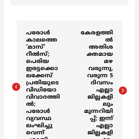
P
പരോള്‍
കേരളത്തി
o
കാലത്തെ
ൽ
‘മാസ്’
അതിശ
s
റീല്‍സ്;
ക്തമായ
പെരിയ
മഴ
ഇരട്ടക്കൊ
വരുന്നു,
t
ലക്കേസ്
വരുന്ന 5
പ്രതിയുടെ
ദിവസം
n
വിഡിയോ
എല്ലാ
വിവാദത്തി
ജില്ലകളി
a
ല്‍;
ലും
പരോള്‍
മുന്നറിയി
v
വ്യവസ്ഥ
പ്പ്; ഇന്ന്
ലംഘിച്ചു
എല്ലാ
i
വെന്ന്
ജില്ലകളി