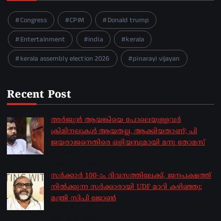
Congress
CPIM
Donald trump
Entertainment
india
kerala
kerala assembly election 2026
pinarayi vijayan
Recent Post
അർജുൻ ആയങ്കിയെ പോലെയുള്ളവർ
ക്രിമിനലുകൾ ആയതല്ല, ആക്കിയതാണ്; പി
ജയരാജനെതിരെ ഒളിയമ്പുമായി മനു തോമസ്
by sakhionline
August 8, 2026
സർക്കാർ 100-ാം ദിവസത്തിലേക്ക്, ജനപക്ഷത്ത്
നിൽക്കുന്ന സർക്കാരായി UDF മാറി കഴിഞ്ഞു;
മന്ത്രി സിപി ജോൺ
by sakhionline
August 8, 2026