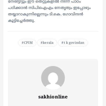
നേരിട്ടിട്ടും ഈ തെറ്റുകളിൽ നിന്ന് പാഠം
പഠിക്കാൻ സിപിഐഎം നേതൃത്വം ഇപ്പോഴും
തയ്യാറാകുന്നില്ലെന്നും ടി.കെ. ഗോവിന്ദൻ
കൂട്ടിച്ചേർത്തു.
CPIM
kerala
t k govindan
sakhionline