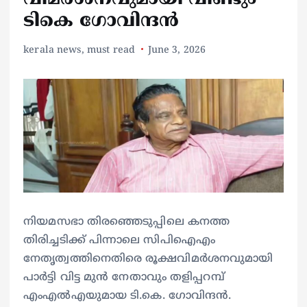
ടികെ ഗോവിന്ദൻ
kerala news
,
must read
June 3, 2026
നിയമസഭാ തിരഞ്ഞെടുപ്പിലെ കനത്ത
തിരിച്ചടിക്ക് പിന്നാലെ സിപിഐഎം
നേതൃത്വത്തിനെതിരെ രൂക്ഷവിമർശനവുമായി
പാർട്ടി വിട്ട മുൻ നേതാവും തളിപ്പറമ്പ്
എംഎൽഎയുമായ ടി.കെ. ഗോവിന്ദൻ.