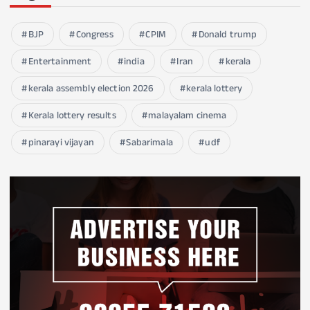
BJP
Congress
CPIM
Donald trump
Entertainment
india
Iran
kerala
kerala assembly election 2026
kerala lottery
Kerala lottery results
malayalam cinema
pinarayi vijayan
Sabarimala
udf