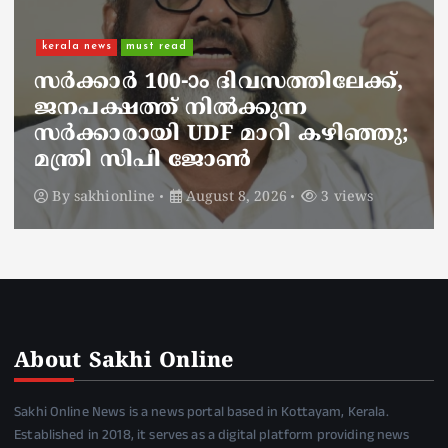
kerala news
must read
നാടെങ്ങും പൊലീസ് തിരയുന്നു,
ചായകുടിക്കാൻ എടപ്പാളിലെത്തി
അർജുൻ ആയങ്കി;
സഞ്ചരിക്കുന്നത് വാഹനങ്ങൾ
മാറ്റി
By
sakhionline
August 8, 2026
5 views
About Sakhi Online
Sakhi Online News is a news portal based in Kottayam, Kerala.
Established in 2018, it serves as a digital platform providing news