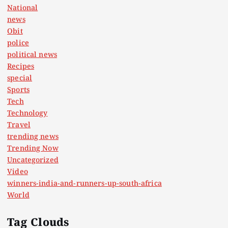
National
news
Obit
police
political news
Recipes
special
Sports
Tech
Technology
Travel
trending news
Trending Now
Uncategorized
Video
winners-india-and-runners-up-south-africa
World
Tag Clouds