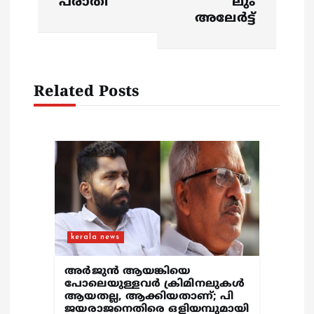
പരാതി
ലും
g
അലേർട്ട്
a
t
Related Posts
i
o
n
kerala news
അർജുൻ ആയങ്കിയെ
പോലെയുള്ളവർ ക്രിമിനലുകൾ
ആയതല്ല, ആക്കിയതാണ്; പി
ജയരാജനെതിരെ ഒളിയമ്പുമായി