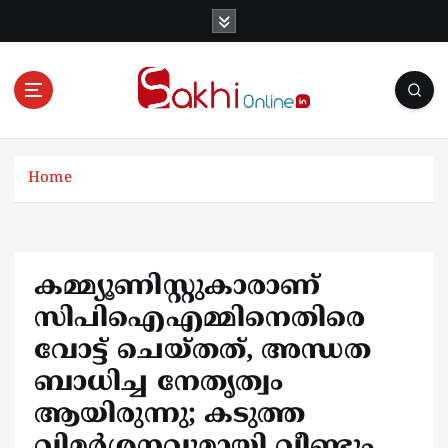
S
k
i
p
t
o
Online News Portal
c
o
Home
n
t
e
n
കമ്മ്യൂണിസ്റ്റുകാരാണ്
t
സിപിഐഎമ്മിനെതിരെ
വോട്ട് ചെയ്തത്, അന്ധത
ബാധിച്ച നേതൃത്വം
ആയിരുന്നു; കടുത്ത
വിമർശനവുമായി വീണ്ടും