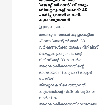
a
അർജുൻ ചിത്രം
‘ജെന്റിൽമാൻ’ വീണ്ടും
തിയറ്ററുകളിലേക്ക്; 4K
t
പതിപ്പുമായി കെ.ടി.
കുഞ്ഞുമോൻ
i
July 31, 2026
അർജുൻ–ശങ്കർ കൂട്ടുകെട്ടിൽ
o
പിറന്ന ‘ജെന്റിൽമാൻ’ 33
വർഷങ്ങൾക്കു ശേഷം റീറിലീസ്
n
ചെയ്യുന്നു.ചിത്രത്തിന്റെ
റിലീസിന്റെ 33–ാം വർഷം
ആഘോഷിക്കുന്നതിന്റെ
ഭാഗമായാണ് ചിത്രം റീമാസ്റ്റർ
ചെയ്ത്
തിയറ്ററുകളിലെത്തുന്നത്.
ചിത്രത്തിന്റെ റിലീസിന്റെ 33-ാം
വാർഷികം
ആഘോഷിക്കുന്നതിനോടനുബ