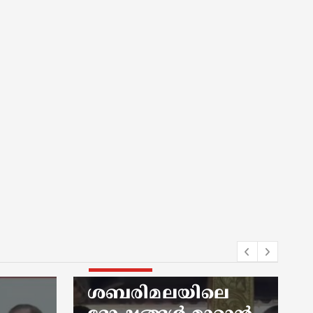
kerala news
ശബരിമലയിലെ