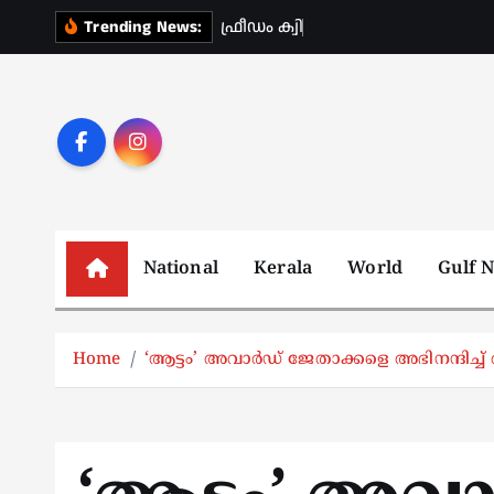
S
ഫ
ഡ
ക
സ
ൽ
സ
വ
ർ
ക
Trending News:
k
i
p
t
o
c
o
n
National
Kerala
World
Gulf 
t
e
n
Home
‘ആട്ടം’ അവാര്‍ഡ്‌ ജേതാക്കളെ അഭിനന്ദിച്ച് 
t