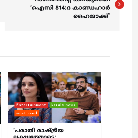
‘ഐസി 814:ദ കാണ്ഡഹാർ
ഹൈജാക്ക്’
Entertainment
kerala news
must read
‘പരാതി രാഷ്ട്രീയ
ലക്ഷ്യത്തോടെ;