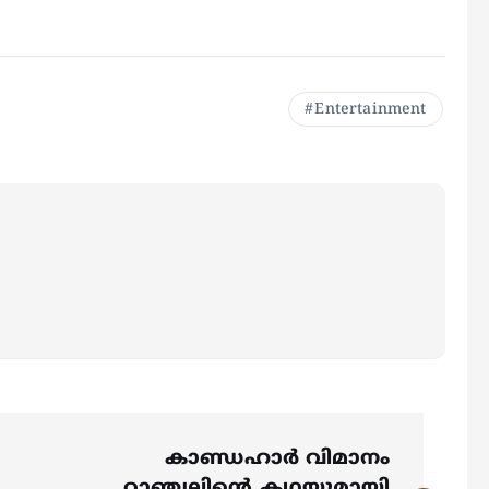
Entertainment
കാണ്ഡഹാർ വിമാനം
റാഞ്ചലിന്‍റെ കഥയുമായി