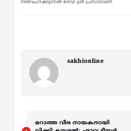
നിര്‍വഹിക്കുന്നത് ദേവി ശ്രീ പ്രസാദാണ്.
sakhionline
P
മറാത്ത വീര നായകനായി
വിക്കി കൗശൽ: ഛാവ ടീസര്‍