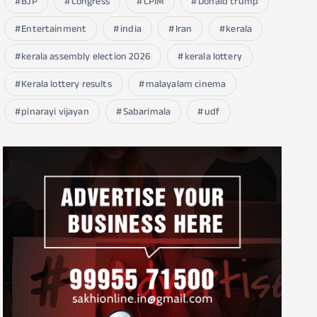
BJP
Congress
CPIM
Donald trump
Entertainment
india
Iran
kerala
kerala assembly election 2026
kerala lottery
Kerala lottery results
malayalam cinema
pinarayi vijayan
Sabarimala
udf