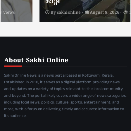
മാറ്റി
By
sakhionline
August 8, 2026
5 views
About Sakhi Online
Sakhi Online News is a news portal based in Kottayam, Kerala.
Established in 2018, it serves as a digital platform providing news
and updates on a variety of topics relevant to the local community
and beyond. The portal likely covers a wide range of news categories,
including local news, politics, culture, sports, entertainment, and
more, with a focus on delivering timely and accurate information to
its audience.