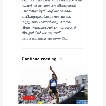
പത്രമായ ഇൻഫോർമാസിയോണാണ്
പൊലീസ് രേഖയിലെ വിവരങ്ങൾ
പുറത്തുവിട്ടത്. കളിക്കാർക്കും
ഒഫീഷ്യലുകൾക്കും അവരുടെ
കുടുംബാംഗങ്ങൾക്കും നേരെ
ഭീഷണികളുണ്ടായിരുന്നതായാണ്
റിപ്പോർട്ടിൽ പറയുന്നത്.
ബോംബുകളും എആർ-15…
Continue reading
Sports