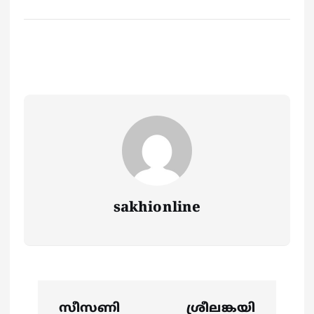
sakhionline
P
സീസണി
ശ്രീലങ്കയി