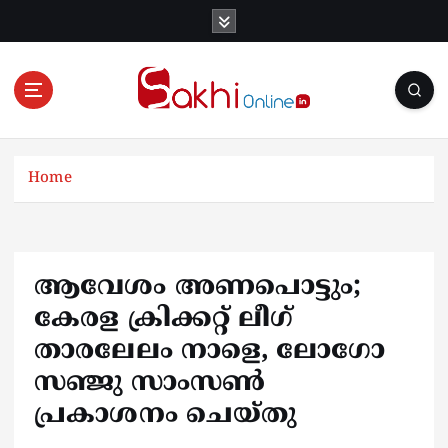
S
k
i
p
t
o
Online News Portal
c
o
Home
n
t
e
n
ആവേശം അണപൊട്ടും;
t
കേരള ക്രിക്കറ്റ് ലീഗ്
താരലേലം നാളെ, ലോഗോ
സഞ്ജു സാംസണ്‍
പ്രകാശനം ചെയ്തു