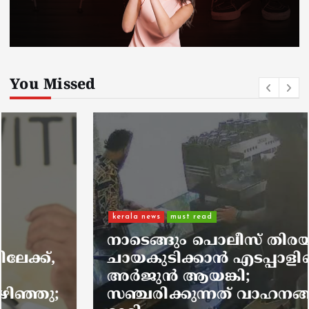
You Missed
kerala news
must read
നാടെങ്ങും പൊലീസ് തിരയുന്നു,
ചായകുടിക്കാൻ എടപ്പാളിലെത്തി
അർജുൻ ആയങ്കി;
സഞ്ചരിക്കുന്നത് വാഹനങ്ങൾ