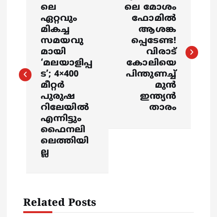
o
ലെ
ലെ മോശം
ഏറ്റവും
ഫോമില്‍
s
മികച്ച
ആശങ്ക
സമയവു
പ്പെടേണ്ട!
മായി
വിരാട്
t
‘മലയാളിപ്പ
കോലിയെ
ട’; 4×400
പിന്തുണച്ച്
n
മീറ്റര്‍
മുന്‍
പുരുഷ
ഇന്ത്യന്‍
a
റിലേയില്‍
താരം
എന്നിട്ടും
v
ഫൈനലി
ലെത്തിയി
i
ല്ല
g
a
Related Posts