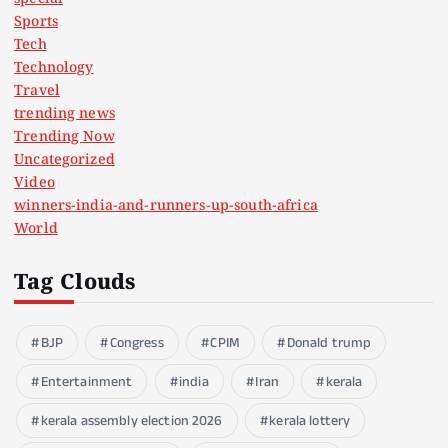
Sports
Tech
Technology
Travel
trending news
Trending Now
Uncategorized
Video
winners-india-and-runners-up-south-africa
World
Tag Clouds
BJP
Congress
CPIM
Donald trump
Entertainment
india
Iran
kerala
kerala assembly election 2026
kerala lottery