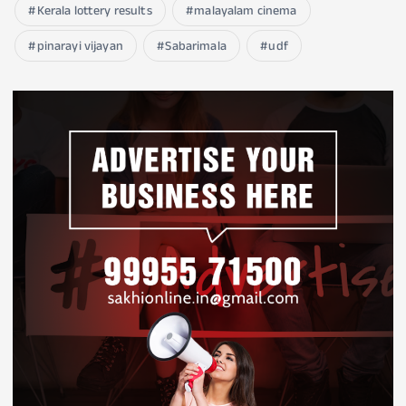
Kerala lottery results
malayalam cinema
pinarayi vijayan
Sabarimala
udf