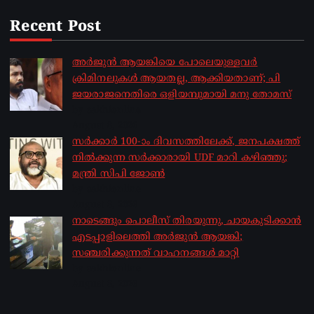
Recent Post
അർജുൻ ആയങ്കിയെ പോലെയുള്ളവർ
ക്രിമിനലുകൾ ആയതല്ല, ആക്കിയതാണ്; പി
ജയരാജനെതിരെ ഒളിയമ്പുമായി മനു തോമസ്
by sakhionline
August 8, 2026
സർക്കാർ 100-ാം ദിവസത്തിലേക്ക്, ജനപക്ഷത്ത്
നിൽക്കുന്ന സർക്കാരായി UDF മാറി കഴിഞ്ഞു;
മന്ത്രി സിപി ജോൺ
by sakhionline
August 8, 2026
നാടെങ്ങും പൊലീസ് തിരയുന്നു, ചായകുടിക്കാൻ
എടപ്പാളിലെത്തി അർജുൻ ആയങ്കി;
സഞ്ചരിക്കുന്നത് വാഹനങ്ങൾ മാറ്റി
by sakhionline
August 8, 2026