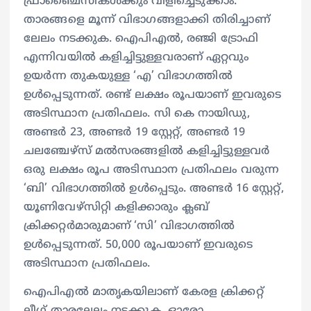
ഫ്രാഞ്ചൈസികള്‍ക്കും വിളിച്ചെടുക്കാം.
താരങ്ങളെ മൂന്ന് വിഭാഗങ്ങളാക്കി തിരിച്ചാണ്
ലേലം നടക്കുക. ഐപിഎൽ, രഞ്ജി ട്രോഫി
എന്നിവയിൽ കളിച്ചിട്ടുള്ളവരാണ് ഏറ്റവും
ഉയർന്ന തുകയുള്ള ‘എ’ വിഭാഗത്തിൽ
ഉൾപ്പെടുന്നത്. രണ്ട് ലക്ഷം രൂപയാണ് ഇവരുടെ
അടിസ്ഥാന പ്രതിഫലം. സി കെ നായിഡു,
അണ്ടർ 23, അണ്ടർ 19 സ്റ്റേറ്റ്, അണ്ടർ 19
ചലഞ്ചേഴ്‌സ് മൽസരങ്ങളിൽ കളിച്ചിട്ടുള്ളവർ
ഒരു ലക്ഷം രൂപ അടിസ്ഥാന പ്രതിഫലം വരുന്ന
‘ബി’ വിഭാഗത്തിൽ ഉൾപ്പെടും. അണ്ടർ 16 സ്റ്റേറ്റ്,
യൂണിവേഴ്‌സിറ്റി കളിക്കാരും ക്ലബ്
ക്രിക്കറ്റർമാരുമാണ് ‘സി’ വിഭാഗത്തില്‍
ഉള്‍പ്പെടുന്നത്. 50,000 രൂപയാണ് ഇവരുടെ
അടിസ്ഥാന പ്രതിഫലം.
ഐപിഎല്‍ മാതൃകയിലാണ് കേരള ക്രിക്കറ്റ്
ലീഗ് താരലേലം നടക്കുക. ഓരോ